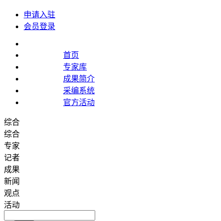
申请入驻
会员登录
首页
专家库
成果简介
采编系统
官方活动
综合
综合
专家
记者
成果
新闻
观点
活动