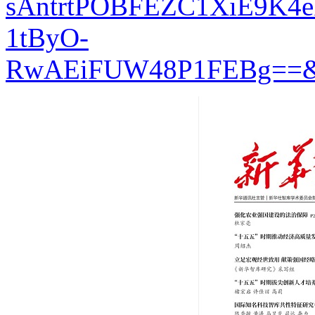
sAntrtPOBFEZC1XiE9K4
1tByO-
RwAEiFUW48P1FEBg==&u