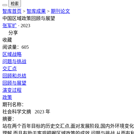
检索
智库首页
>
智库成果
>
期刊论文
中国区域政策回顾与展望
张军扩
· 2023
分享
收藏
阅读量：605
区域战略
问题与挑战
交汇点
回顾和总结
回顾与展望
演变过程
政策
期刊名称：
社会科学文摘 2023 年
摘要：
站在两个百年目标的历史交汇点,面对发展阶段,国内外环境变化
理解,而且有助于客观把握区域政策的成效,问题与挑战,从而有