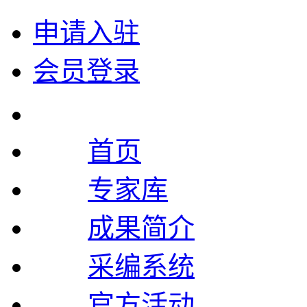
申请入驻
会员登录
首页
专家库
成果简介
采编系统
官方活动