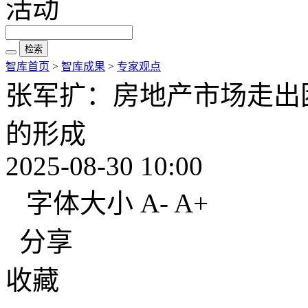
活动
检索
智库首页
>
智库成果
>
专家观点
张军扩：房地产市场走出
的形成
2025-08-30 10:00
字体大小
A-
A+
分享
收藏